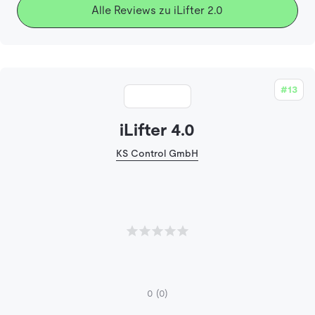
Alle Reviews zu iLifter 2.0
#13
iLifter 4.0
KS Control GmbH
0
(0)