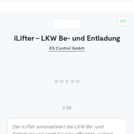
#11
iLifter - LKW Be- und Entladung
KS Control GmbH
0
(0)
Der iLifter automatisiert die LKW-Be- und
Entladung und sorgt für eine effiziente, sichere