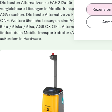
Die besten Alternativen zu EAE 212a für Nutzer, die
vergleichbare Lösungen in Mobile Transportroboter (AMR /
Rezension
AGV) suchen. Die beste Alternative zu EAE 212a ist AGILOX
ONE. Weitere ähnliche Lösungen sind AGILOX OCF, EKX
Anme
514a / 516ka / 516a, AGILOX OFL. Alternativen zu EAE 212a
findest du in Mobile Transportroboter (AMR / AGV),
außerdem in Hardware.