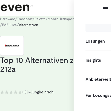
/
/
/
Hardware
Transport
Palette
Mobile Transportroboter (AMR / AGV)
/
/
EAE 212a
Alternativen
Lösungen
Top 10 Alternativen zu EAE
Insights
212a
Anbieterwel
Jungheinrich
0
(0)
•
Für Lösungs