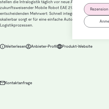
stellen die Intralogistik täglich vor neue Aufgaben. Unser
zukunftsweisender Mobile Robot EAE 212a bietet einen
Rezension
entscheidenden Mehrwert: Schnell integrierbar, flexibel und
skalierbar sorgt er für eine einfache Automatisierung von
Anme
Logistikprozessen.
Weiterlesen
Anbieter-Profil
Produkt-Website
Kontaktanfrage