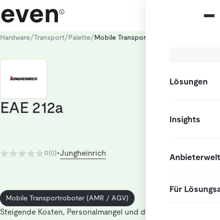
/
/
/
Hardware
Transport
Palette
Mobile Transportroboter (AMR / AGV)
Lösungen
EAE 212a
Insights
Jungheinrich
0
(0)
•
Anbieterwel
Für Lösungs
Mobile Transportroboter (AMR / AGV)
Steigende Kosten, Personalmangel und dynamische Prozesse