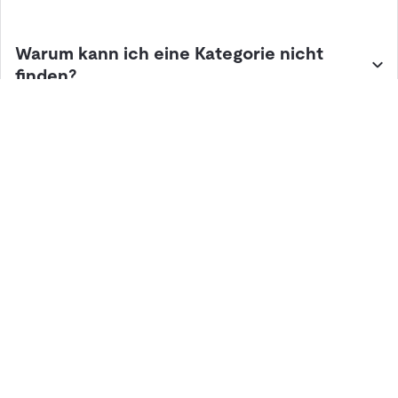
Jetzt vergleichen und die passende Dienstleistung finden.
Warum kann ich eine Kategorie nicht
Du suchst nicht nur eine Dienstleistung? Entdecke und
finden?
vergleiche auch passende
Logistik-Hardware
oder
Software
für deine Prozesse.
Lösungen
Hardware