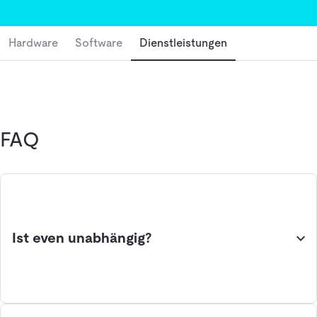
Was beim Vergleich zählt:
Hardware
Software
Dienstleistungen
Branchenerfahrung & Spezialisierung
Leistungsumfang & Reaktionszeiten
Schnittstellenkompetenz (z. B. zu Softwarelösungen)
Unabhängigkeit & Langfristigkeit
FAQ
So unterstützt dich even logistics
Auf dieser Seite findest du eine Vielzahl an Logistik-
Dienstleistungen im direkten Vergleich.
Nutze Filter nach Funktion, Branche oder
Ist even unabhängig?
Unternehmensgröße, lies echte Bewertungen von
Anwender*innen und triff eine fundierte Entscheidung für
deine Logistik.