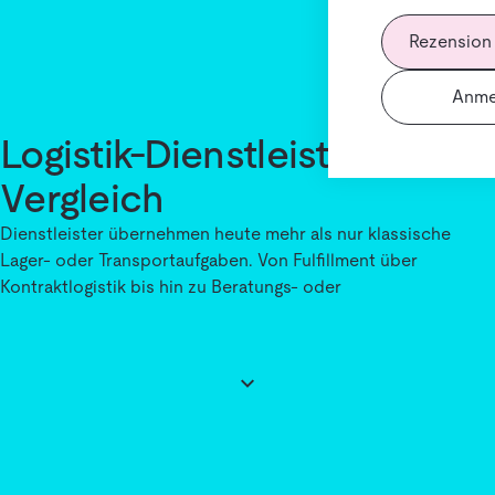
Rezension
Anme
Logistik-Dienstleistungen im
Vergleich
Dienstleister übernehmen heute mehr als nur klassische
Lager- oder Transportaufgaben. Von Fulfillment über
Kontraktlogistik bis hin zu Beratungs- oder
Schulungsleistungen – externe Logistik-Dienstleistungen sind
entscheidend, um Prozesse flexibel zu halten und intern
Ressourcen zu schonen.
Gerade in Wachstumsphasen oder bei der Einführung neuer
Systeme lohnt sich der Vergleich – denn Dienstleister
unterscheiden sich teils stark in Spezialisierung,