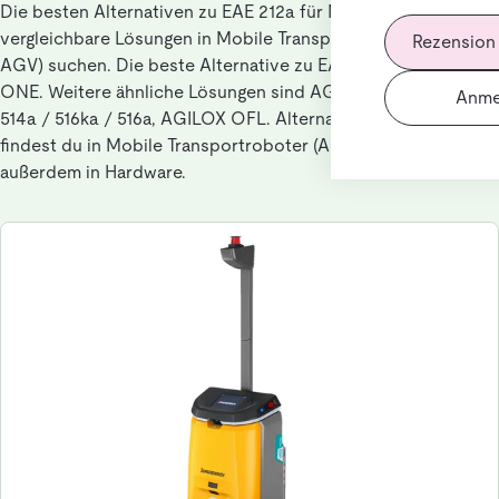
Die besten Alternativen zu EAE 212a für Nutzer, die
vergleichbare Lösungen in Mobile Transportroboter (AMR /
Rezension
AGV) suchen. Die beste Alternative zu EAE 212a ist AGILOX
ONE. Weitere ähnliche Lösungen sind AGILOX OCF, EKX
Anme
514a / 516ka / 516a, AGILOX OFL. Alternativen zu EAE 212a
findest du in Mobile Transportroboter (AMR / AGV),
außerdem in Hardware.