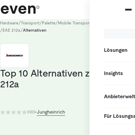
/
/
/
Hardware
Transport
Palette
Mobile Transportroboter (AMR / AGV)
/
/
EAE 212a
Alternativen
Lösungen
Top 10 Alternativen zu EAE
Insights
212a
Anbieterwel
Jungheinrich
0
(0)
•
Für Lösungs