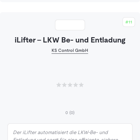
#11
iLifter - LKW Be- und Entladung
KS Control GmbH
0
(0)
Der iLifter automatisiert die LKW-Be- und
Entladung und sorgt für eine effiziente, sichere