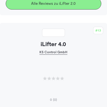
Alle Reviews zu iLifter 2.0
#13
iLifter 4.0
KS Control GmbH
0
(0)