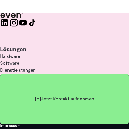
Lösungen
Hardware
Software
Dienstleistungen
Für Lösungsanbieter
Anbieter auf even werden
Infos & Kontakt
Infopoint
Jetzt Kontakt aufnehmen
FAQ
Kontakt
Glossar / Lexikon
Impressum