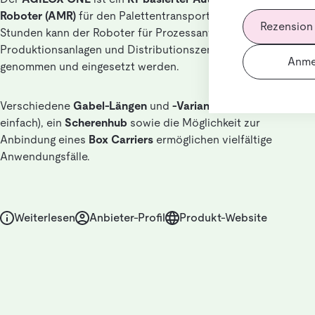
Roboter (AMR)
für den Palettentransport. Innerhalb weniger
Rezension
Stunden kann der Roboter für Prozessanwendungen in
Produktionsanlagen und Distributionszentren in Betrieb
Anme
genommen und eingesetzt werden.
Verschiedene
Gabel-Längen
und
-Varianten
(doppelt und
einfach), ein
Scherenhub
sowie die Möglichkeit zur
Anbindung eines
Box Carriers
ermöglichen vielfältige
Anwendungsfälle.
Weiterlesen
Anbieter-Profil
Produkt-Website