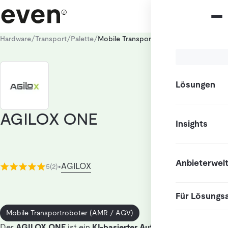
/
/
/
Hardware
Transport
Palette
Mobile Transportroboter (AMR / AGV)
Lösungen
AGILOX ONE
Insights
Anbieterwel
AGILOX
5
(2)
•
Für Lösungs
Mobile Transportroboter (AMR / AGV)
Der
AGILOX ONE
ist ein
KI-basierter Autonomer Mobiler