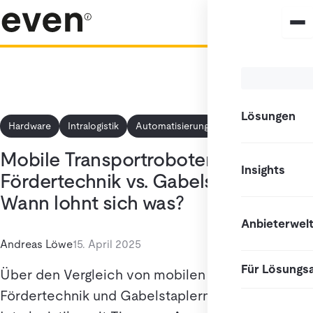
Lösungen
Hardware
Intralogistik
Automatisierung
Wissen
Tools
Mobile Transportroboter vs.
Insights
Fördertechnik vs. Gabelstapler –
Wann lohnt sich was?
Anbieterwel
Andreas Löwe
15. April 2025
Für Lösungs
Über den Vergleich von mobilen Robotern,
Fördertechnik und Gabelstaplern in der