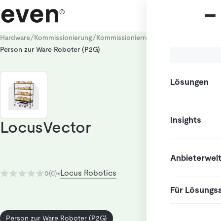
/
/
/
Hardware
Kommissionierung
Kommissionierroboter
Person zur Ware Roboter (P2G)
Lösungen
Insights
LocusVector
Anbieterwel
Locus Robotics
0
(0)
•
Für Lösungs
Person zur Ware Roboter (P2G)