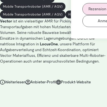
Mobile Transportroboter (AMR / AGV)
Rezension
Mobile Transportroboter (AMR / AGV)
Hängeware
Anme
Vector
ist ein vielseitiger AMR für Picking-, Nachschub- und
Transportaufgaben mit hohen Nutzlasten oder großem
Volumen. Seine robuste Bauweise bewältigt anspruchsvolle
Einsätze in dynamischen Lagerumgebungen. Durch die
nahtlose Integration in
LocusOne
, unsere Plattform für
Aufgabenverteilung und Echtzeit-Koordination, optimiert
Vector Materialfluss, Effizienz und skalierbare Multi-Roboter-
Operationen auch unter anspruchsvollsten Bedingungen.
Weiterlesen
Anbieter-Profil
Produkt-Website