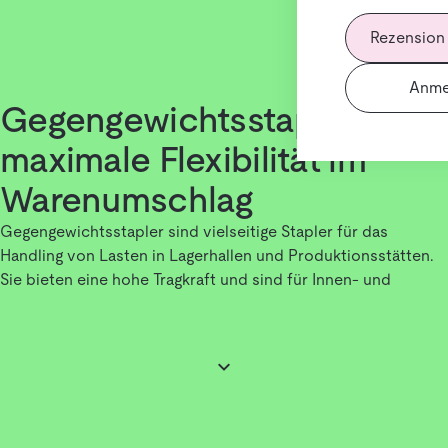
Rezension
Anme
Gegengewichtsstapler für
maximale Flexibilität im
Warenumschlag
Gegengewichtsstapler sind vielseitige Stapler für das
Handling von Lasten in Lagerhallen und Produktionsstätten.
Sie bieten eine hohe Tragkraft und sind für Innen- und
Außeneinsätze geeignet.
Wie funktionieren Gegengewichtsstapler?
Diese Stapler haben ein
integriertes Gegengewicht
, das das
Heben schwerer Lasten ohne Stützfüße ermöglicht.