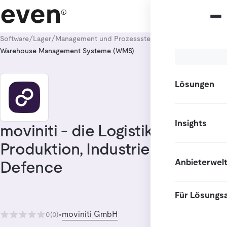
/
/
/
Software
Lager
Management und Prozesssteuerung
Warehouse Management Systeme (WMS)
Lösungen
Insights
moviniti - die Logistiklösung für
Produktion, Industrie und
Anbieterwel
Defence
Für Lösungs
moviniti GmbH
0
(0)
•