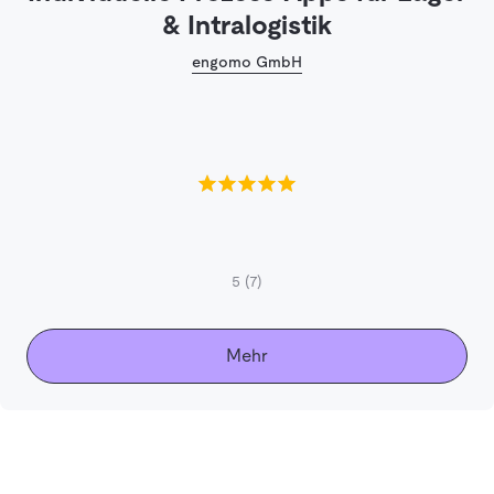
& Intralogistik
engomo GmbH
5
(7)
Mehr