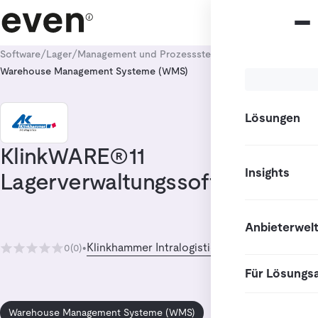
/
/
/
Software
Lager
Management und Prozesssteuerung
Warehouse Management Systeme (WMS)
Lösungen
KlinkWARE®11
Insights
Lagerverwaltungssoftware
Anbieterwel
Klinkhammer Intralogistics GmbH
0
(0)
•
Für Lösungs
Warehouse Management Systeme (WMS)