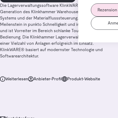
Die Lagerverwaltungssoftware KlinkWARE®11 ist die neue
Rezension
Generation des Klinkhammer Warehouse Management
Systems und der Materialflusssteuerung. Sie setzt einen
Anme
Meilenstein in punkto Schnelligkeit und intuitiver Bedienung
und ist Vorreiter im Bereich schlanke Touchscreen-
Bedienung. Die Klinkhammer Lagerverwaltungssoftware ist in
einer Vielzahl von Anlagen erfolgreich im Einsatz.
KlinkWARE® basiert auf modernster Technologie und
Softwarearchitektur.
Weiterlesen
Anbieter-Profil
Produkt-Website