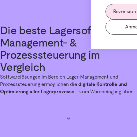
Rezension
Anme
Die beste Lagersoftware für
Management- &
Prozesssteuerung im
Vergleich
Softwarelösungen im Bereich Lager-Management und
Prozesssteuerung ermöglichen die
digitale Kontrolle und
Optimierung aller Lagerprozesse
– vom Wareneingang über
die Einlagerung bis zur Kommissionierung, Verpackung und
Auslagerung.
Welche Systeme gehören zur Lager- und Prozesssteuerung?