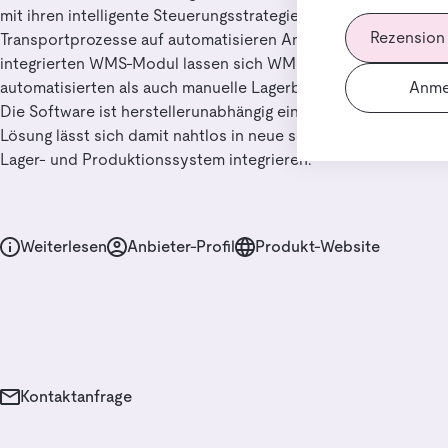
mit ihren intelligente Steuerungsstrategien die komplexen
Rezension
Transportprozesse auf automatisieren Anlagen. Mit dem
integrierten WMS-Modul lassen sich WMS-Funktionen für die
Anme
automatisierten als auch manuelle Lagerbereiche abbilden.
Die Software ist herstellerunabhängig einsetzbar. Die flexible
Lösung lässt sich damit nahtlos in neue sowie bestehende
Lager- und Produktionssystem integrieren.
Weiterlesen
Anbieter-Profil
Produkt-Website
Kontaktanfrage