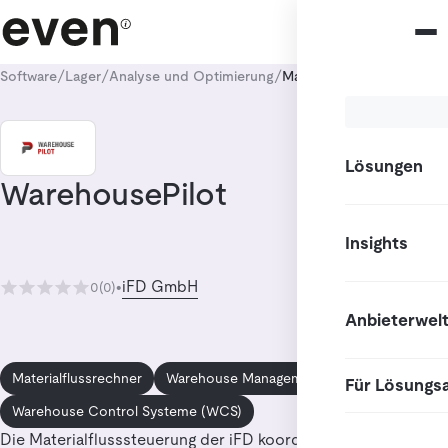
/
/
/
Software
Lager
Analyse und Optimierung
Materialflussrechner
Lösungen
WarehousePilot
Insights
iFD GmbH
0
(0)
•
Anbieterwel
Materialflussrechner
Warehouse Management Systeme (WMS)
Für Lösungs
Warehouse Control Systeme (WCS)
Die Materialflusssteuerung der iFD koordiniert und optimiert