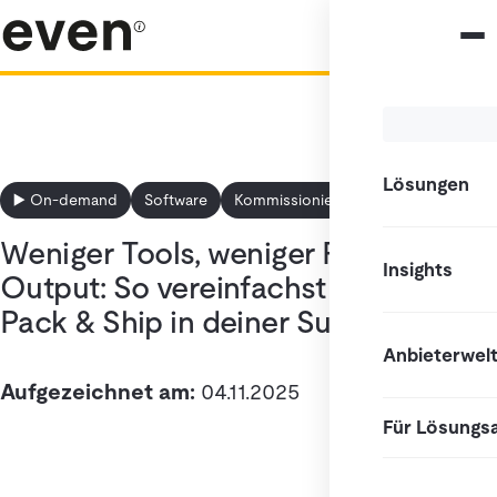
Lösungen
▶️ On-demand
Software
Kommissionierung
WMS
Weniger Tools, weniger Fehler, mehr
Insights
Output: So vereinfachst du Pick,
Pack & Ship in deiner Supply Chain
Anbieterwel
Aufgezeichnet am:
04.11.2025
Für Lösungs