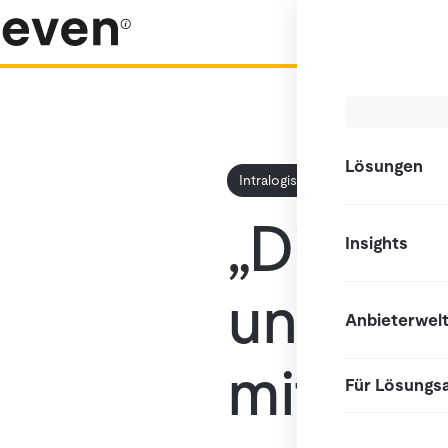
Lösungen
Intralogistik
Aus der Praxis
„Diese 
Insights
uns bis 
Anbieterwel
mit Tom
Für Lösungs