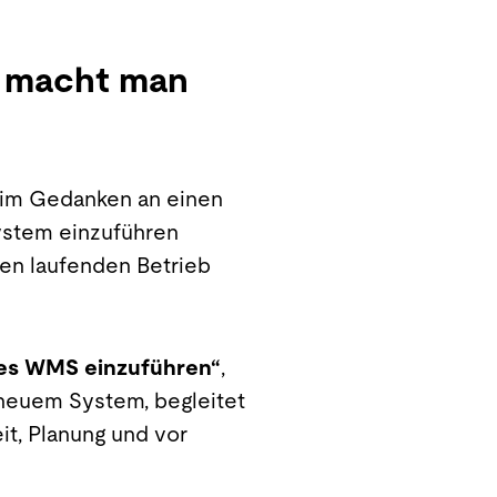
as macht man
beim Gedanken an einen
ystem einzuführen
den laufenden Betrieb
ues WMS einzuführen“
,
d neuem System, begleitet
t, Planung und vor