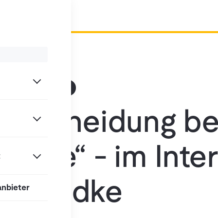
Interview
Software
Entscheidung be
heute“ - im Inte
t
 Standke
anbieter