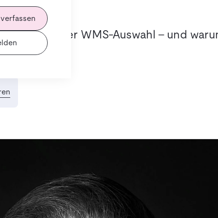
 verfassen
gen Folgen einer WMS-Auswahl – und warum 
lden
ren