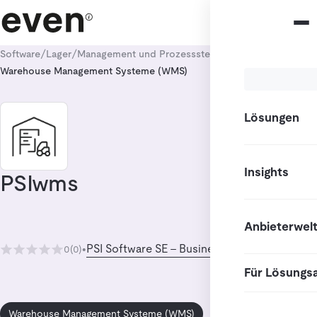
/
/
/
Software
Lager
Management und Prozesssteuerung
Warehouse Management Systeme (WMS)
Lösungen
Insights
PSIwms
Anbieterwel
PSI Software SE - Business Unit Logistics
0
(0)
•
Für Lösungs
Warehouse Management Systeme (WMS)