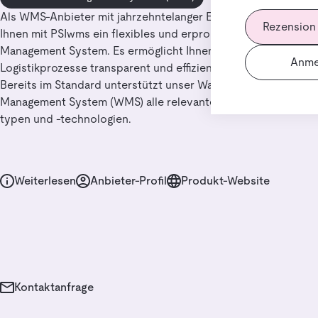
Als WMS-Anbieter mit jahrzehntelanger Erfahrung bieten wir
Rezension
Ihnen mit PSIwms ein flexibles und erprobtes Warehouse
Management System. Es ermöglicht Ihnen, Ihre Lager- und
Anme
Logistikprozesse transparent und effizient zu gestalten.
Bereits im Standard unterstützt unser Warehouse
Management System (WMS) alle relevanten Lagerformen, -
typen und -technologien.
Weiterlesen
Anbieter-Profil
Produkt-Website
Kontaktanfrage