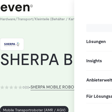
/
/
/
Hardware
Transport
Kleinteile (Behälter / Kartons)
Mobile Transpor
Lösungen
SHERPA B
Insights
Anbieterwel
SHERPA MOBILE ROBOTICS
0
(0)
•
Für Lösungs
Mobile Transportroboter (AMR / AGV)