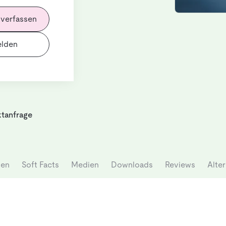
für den
 verfassen
ntwickelt
er SHERPA-B
lden
tern
zifische
tanfrage
nen
Soft Facts
Medien
Downloads
Reviews
Alter