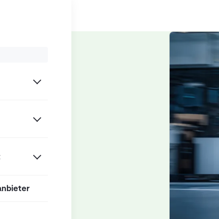
troboter (AMR / AGV)
t
anbieter