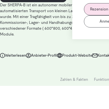
Der SHERPA-B ist ein autonomer mobiler Roboter (AMR), der 
Rezension
automatisierten Transport von kleinen Ladungsträgern (KLT) e
wurde. Mit einer Tragfähigkeit von bis zu 200 kg optimiert d
Anme
Kommissionier-, Lager- und Handhabungsprozesse von Behäl
verschiedener Formate ( 600*800, 600*400) sowie kundenspe
Module.
Weiterlesen
Anbieter-Profil
Produkt-Website
Kontak
Zahlen & Fakten
Funktio