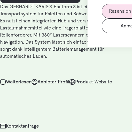
Das GEBHARDT KARIS® Bauform 3 ist ein Fahrerloses
Rezension
Transportsystem für Paletten und Schwergüter bis 1500 kg.
Es nutzt einen integrierten Hub und verschiedene
Anme
Lastaufnahmemittel wie eine Trägerplatte oder einen
Rollenförderer. Mit 360°-Laserscannern erfolgt eine präzise
Navigation. Das System lässt sich einfach integrieren und
sorgt dank intelligentem Batteriemanagement für
automatisches Laden.
Weiterlesen
Anbieter-Profil
Produkt-Website
Kontaktanfrage