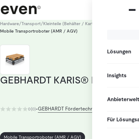
/
/
/
Hardware
Transport
Kleinteile (Behälter / Kartons)
Mobile Transportroboter (AMR / AGV)
Lösungen
Insights
GEBHARDT KARIS® Bauform 3
Anbieterwel
GEBHARDT Fördertechnik GmbH
0
(0)
•
Für Lösungs
Mobile Transportroboter (AMR / AGV)