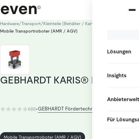
/
/
/
Hardware
Transport
Kleinteile (Behälter / Kartons)
Mobile Transportroboter (AMR / AGV)
Lösungen
Insights
GEBHARDT KARIS® Bauform 1
Anbieterwel
GEBHARDT Fördertechnik GmbH
0
(0)
•
Für Lösungs
Mobile Transportroboter (AMR / AGV)