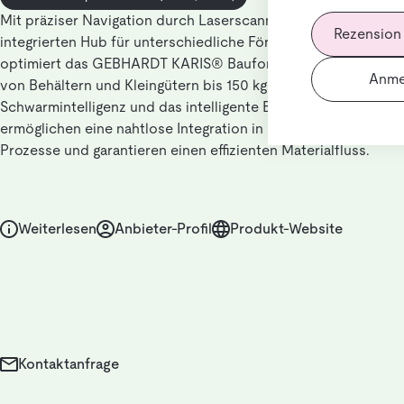
Mit präziser Navigation durch Laserscanner und einem
Rezension
integrierten Hub für unterschiedliche Förderniveaus
optimiert das GEBHARDT KARIS® Bauform 1 den Transport
Anme
von Behältern und Kleingütern bis 150 kg. Die dezentrale
Schwarmintelligenz und das intelligente Batteriemanagement
ermöglichen eine nahtlose Integration in bestehende
Prozesse und garantieren einen effizienten Materialfluss.
Weiterlesen
Anbieter-Profil
Produkt-Website
Kontaktanfrage