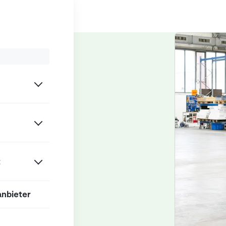
troboter (AMR / AGV)
er
t
anbieter