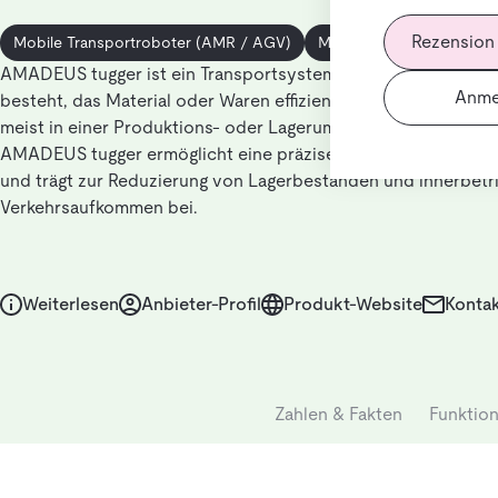
Rezension
Mobile Transportroboter (AMR / AGV)
Mobile Transportrobote
AMADEUS tugger ist ein Transportsystem, das aus einem Zug
Anme
besteht, das Material oder Waren effizient zwischen verschi
meist in einer Produktions- oder Lagerumgebung, transportie
AMADEUS tugger ermöglicht eine präzise Versorgung mit benö
und trägt zur Reduzierung von Lagerbeständen und innerbetr
Verkehrsaufkommen bei.
Weiterlesen
Anbieter-Profil
Produkt-Website
Kontak
Zahlen & Fakten
Funktio