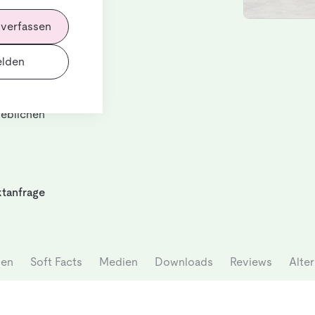
 verfassen
r (AMR / AGV)
fahrzeug
lden
edenen Punkten,
rt. Der
tigten Teilen
ieblichen
tanfrage
nen
Soft Facts
Medien
Downloads
Reviews
Alter