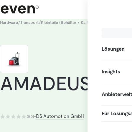
/
/
/
Hardware
Transport
Kleinteile (Behälter / Kartons)
Mobile Transpor
Lösungen
Insights
AMADEUS tugg
Anbieterwel
Für Lösungs
DS Automotion GmbH
0
(0)
•