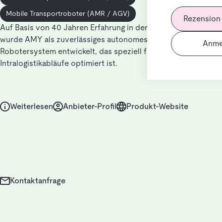
Mobile Transportroboter (AMR / AGV)
Rezension
Auf Basis von 40 Jahren Erfahrung in der mobilen Robotik
wurde AMY als zuverlässiges autonomes mobiles
Anme
Robotersystem entwickelt, das speziell für Produktions- und
Intralogistikabläufe optimiert ist.
Weiterlesen
Anbieter-Profil
Produkt-Website
Kontaktanfrage