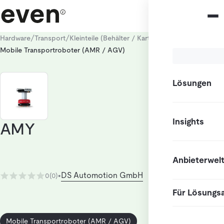
/
/
/
Hardware
Transport
Kleinteile (Behälter / Kartons)
Mobile Transportroboter (AMR / AGV)
Lösungen
Insights
AMY
Anbieterwel
DS Automotion GmbH
0
(0)
•
Für Lösungs
Mobile Transportroboter (AMR / AGV)