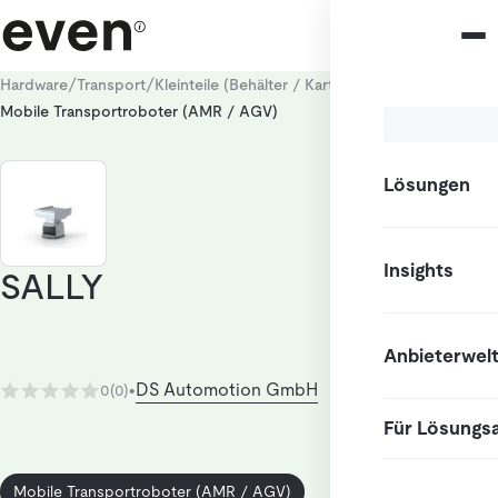
/
/
/
Hardware
Transport
Kleinteile (Behälter / Kartons)
Mobile Transportroboter (AMR / AGV)
Lösungen
Insights
SALLY
Anbieterwel
DS Automotion GmbH
0
(0)
•
Für Lösungs
Mobile Transportroboter (AMR / AGV)