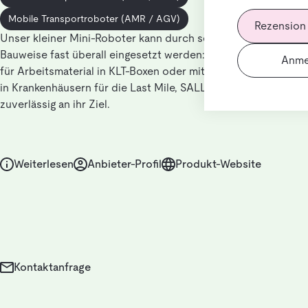
Mobile Transportroboter (AMR / AGV)
Rezension
Unser kleiner Mini-Roboter kann durch seine platzsparende
Bauweise fast überall eingesetzt werden: Ob als Zulieferer
Anme
für Arbeitsmaterial in KLT-Boxen oder mit dem Kurier-Aufsatz
in Krankenhäusern für die Last Mile, SALLY bringt die Ladung
zuverlässig an ihr Ziel.
Weiterlesen
Anbieter-Profil
Produkt-Website
Kontaktanfrage