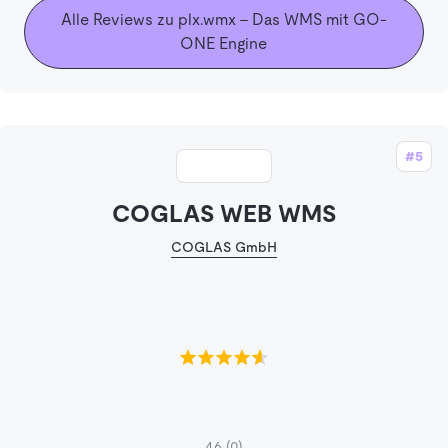
Alle Reviews zu plx.wmx – Das WMS mit GO-
ONE Engine
#5
COGLAS WEB WMS
COGLAS GmbH
4.6
(0)