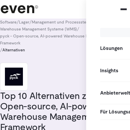
/
/
/
Software
Lager
Management und Prozesssteuerung
/
Warehouse Management Systeme (WMS)
pyck - Open-source, AI-powered Warehouse Management
Framework
Lösungen
/
Alternativen
Insights
Anbieterwel
Top 10 Alternativen zu pyck -
Open-source, AI-powered
Für Lösungs
Warehouse Management
Framework