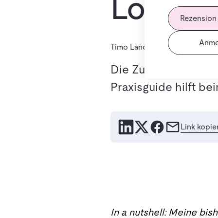
Logistik
Rezension
Anme
Timo Landener
26. Februar 20
Die Zukunft der Logi
Praxisguide hilft be
Link kopie
In a nutshell: Meine bi