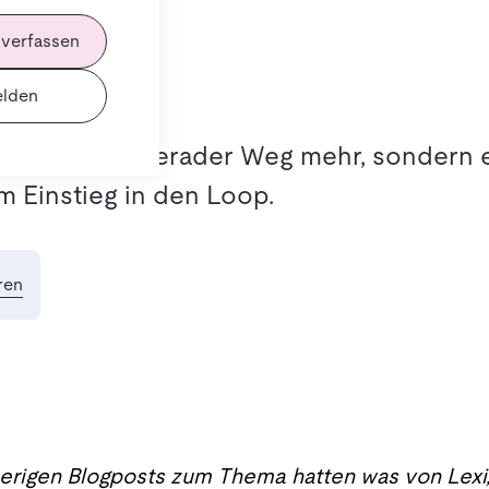
 verfassen
lden
26
stik ist kein gerader Weg mehr, sondern e
im Einstieg in den Loop.
ren
sherigen Blogposts zum Thema hatten was von Lex