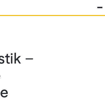
stik –
e
ie