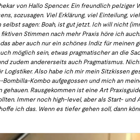
ekar von Hallo Spencer. Ein freundlich pelziger
s, sozusagen. Viel Erklärung, viel Einteilung, viel
lbst sagen: Boah, ist gut jetzt. Ich will nicht (imm
iktiven Stimmen nach mehr Praxis höre ich auch.
ist das aber auch nur ein schönes Indiz für meinen
uch möglich sein, etwas pragmatischer an die S
 und zudem andererseits auch Pragmatismus. Nich
r Logistiker. Also habe ich mir mein Sitzkissen g
e-Bombilla-Kombo aufgegossen und mich an mein
n gehauen. Rausgekommen ist eine Art Praxisguide.
ollten. Immer noch high-level, aber als Start- un
ffe ich das. Wenn es tiefer gehen soll, dann könn