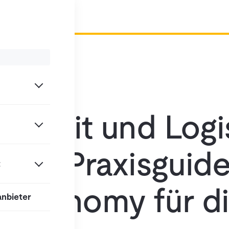
tigkeit und Logi
ger-) Praxisguid
t
r Economy für d
anbieter