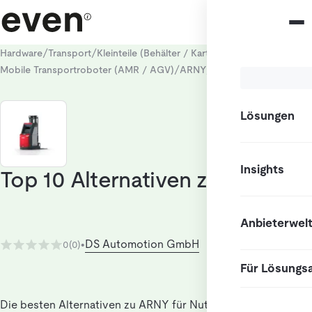
/
/
/
Hardware
Transport
Kleinteile (Behälter / Kartons)
/
/
Mobile Transportroboter (AMR / AGV)
ARNY
Alternativen
Lösungen
Insights
Top 10 Alternativen zu ARNY
Anbieterwel
DS Automotion GmbH
0
(0)
•
Für Lösungs
Die besten Alternativen zu ARNY für Nutzer, die