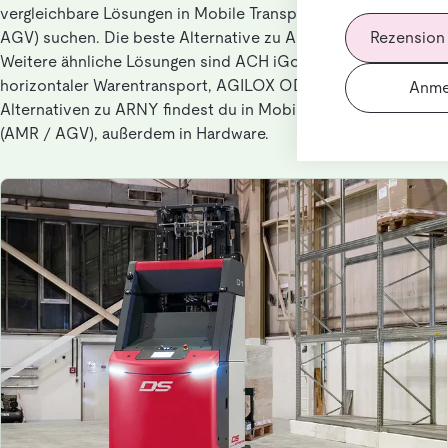
vergleichbare Lösungen in Mobile Transportroboter (AMR /
AGV) suchen. Die beste Alternative zu ARNY ist HERBIE M.
Rezension
Weitere ähnliche Lösungen sind ACH iGo - Autonomer
horizontaler Warentransport, AGILOX ODM, AMADEUS.
Anme
Alternativen zu ARNY findest du in Mobile Transportroboter
(AMR / AGV), außerdem in Hardware.