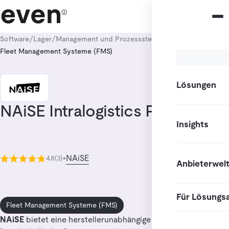
/
/
/
Software
Lager
Management und Prozesssteuerung
Fleet Management Systeme (FMS)
Lösungen
NAiSE Intralogistics Platform
Insights
NAiSE
4.8
(3)
•
Anbieterwel
Für Lösungs
Fleet Management Systeme (FMS)
NAiSE
bietet eine herstellerunabhängige
All-in-One-