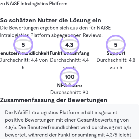
zu NAiSE Intralogistics Platform
So schätzen Nutzer die Lösung ein
Die Bewertungen ergeben sich aus den für NAiSE
Intralogistics Platform abgegebenen Reviews.
5
4.3
5
enutzerfreundlichkeit
Funktionsumfang
Support
Durchschnitt: 4.4 von
Durchschnitt: 4.4
Durchschnitt: 4.8
5
von 5
von 5
100
NPS Score
Durchschnitt: 90
Zusammenfassung der Bewertungen
Die NAiSE Intralogistics Platform erhält insgesamt
positive Bewertungen mit einer Gesamtbewertung von
4.8/5. Die Benutzerfreundlichkeit wird durchweg mit 5/5
bewertet, während der Funktionsumfang mit 4.3/5 leicht