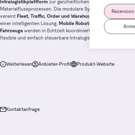
Intralogistikplattform
zur ganzheitlichen Steuerung von
Materialflussprozessen. Die modulare Systemarchitektur
Rezension
vereint
Fleet, Traffic, Order und Warehouse Management
in
einer intelligenten Lösung.
Mobile Roboter und manuelle
Anme
Fahrzeuge
werden in Echtzeit koordiniert – für transparente,
flexible und einfach steuerbare Intralogistik.
Weiterlesen
Anbieter-Profil
Produkt-Website
Kontaktanfrage