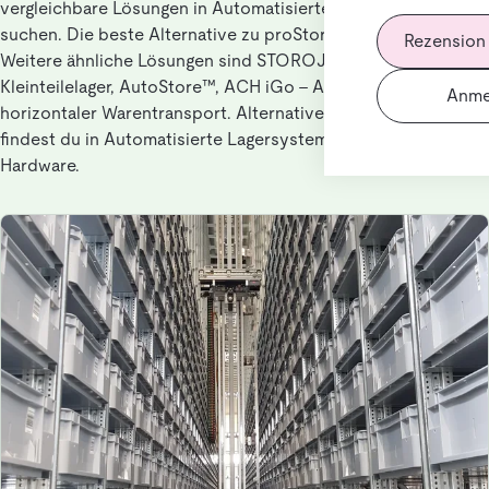
vergleichbare Lösungen in Automatisierte Lagersysteme
suchen. Die beste Alternative zu proStoreX ist PowerCube.
Rezension
Weitere ähnliche Lösungen sind STOROJET automatisches
Kleinteilelager, AutoStore™, ACH iGo - Autonomer
Anme
horizontaler Warentransport. Alternativen zu proStoreX
findest du in Automatisierte Lagersysteme, außerdem in
Hardware.