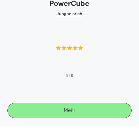
PowerCube
Jungheinrich
5
(1)
Mehr