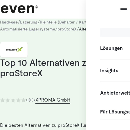
/
/
/
Hardware
Lagerung
Kleinteile (Behälter / Kartons)
/
/
Automatisierte Lagersysteme
proStoreX
Alternativen
Lösungen
Top 10 Alternativen zu
Insights
proStoreX
Anbieterwel
XPROMA GmbH
0
(0)
•
Für Lösungs
Die besten Alternativen zu proStoreX für Nutzer, die