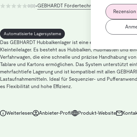
GEBHARDT Fördertechnik GmbH
0
(0)
•
Rezension
Anme
Automatisierte Lagersysteme
Das GEBHARDT Hubbalkenlager ist eine effiziente Lösung für
Kleinteilelager. Es besteht aus Hubbalken, Hubmasten und ei
Verfahrwagen, die eine schnelle und präzise Handhabung von
Tablare und Kartons ermöglichen. Das System unterstützt ein
mehrfachtiefe Lagerung und ist kompatibel mit allen GEBHAR
Lastaufnahmemitteln. Ideal für Sequenzier- und Pufferanwen
es Flexibilität und hohe Effizienz.
Weiterlesen
Anbieter-Profil
Produkt-Website
Kontak