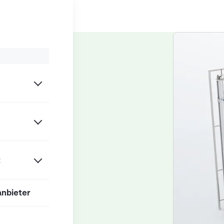
agersysteme
t
anbieter