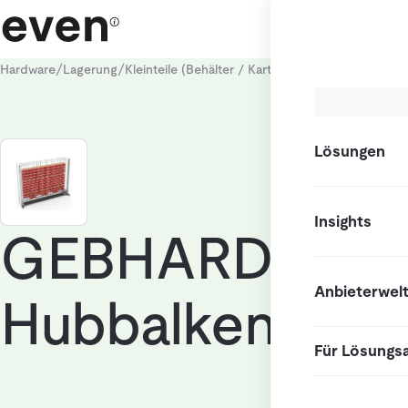
/
/
/
Hardware
Lagerung
Kleinteile (Behälter / Kartons)
Automatisierte L
Lösungen
Insights
GEBHARDT
Anbieterwel
Hubbalkenlager
Für Lösungs