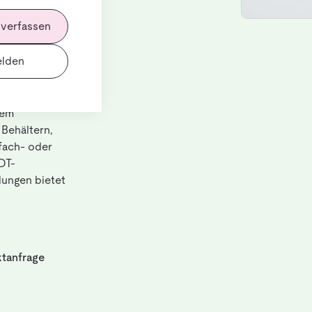
 verfassen
lden
 automatische
nem
 Behältern,
fach- oder
DT-
dungen bietet
tanfrage