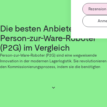
Rezension
Anme
Die besten Anbieter für
Person-zur-Ware-Roboter
(P2G) im Vergleich
Person-zur-Ware-Roboter (P2G) sind eine wegweisende
Innovation in der modernen Lagerlogistik. Sie revolutionieren
den Kommissionierungsprozess, indem sie die benötigten
Artikel autonom zu den Mitarbeitenden bringen, anstatt dass
diese die Waren im Lager suchen müssen. Diese Technologie
minimiert Laufwege, reduziert Fehler und steigert die Effizienz
erheblich. Besonders in großen Lagern und
Distributionszentren mit hoher Artikelvielfalt, wie in der E-
Commerce- oder Einzelhandelslogistik, sind P2G-Roboter
unverzichtbar geworden.