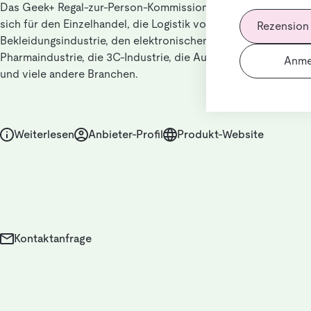
Das Geek+ Regal-zur-Person-Kommissioniersystem eignet
sich für den Einzelhandel, die Logistik von Drittanbietern, die
Rezension
Bekleidungsindustrie, den elektronischen Handel, die
Pharmaindustrie, die 3C-Industrie, die Automobilindustrie
Anme
und viele andere Branchen.
Weiterlesen
Anbieter-Profil
Produkt-Website
Kontaktanfrage