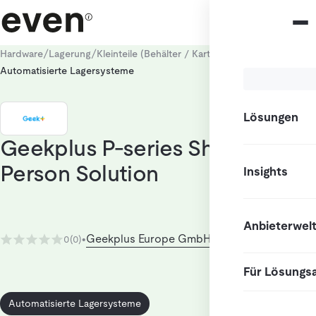
/
/
/
Hardware
Lagerung
Kleinteile (Behälter / Kartons)
Automatisierte Lagersysteme
Lösungen
Geekplus P-series Shelf-to-
Person Solution
Insights
Anbieterwel
Geekplus Europe GmbH
0
(0)
•
Für Lösungs
Automatisierte Lagersysteme