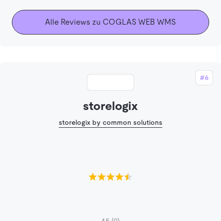
Alle Reviews zu COGLAS WEB WMS
#6
storelogix
storelogix by common solutions
4.5
(0)