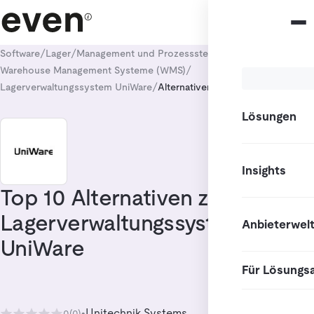
/
/
/
Software
Lager
Management und Prozesssteuerung
/
Warehouse Management Systeme (WMS)
/
Lagerverwaltungssystem UniWare
Alternativen
Lösungen
Insights
Top 10 Alternativen zu
Lagerverwaltungssystem
Anbieterwel
UniWare
Für Lösungs
Unitechnik Systems
0
(0)
•