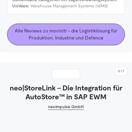
UniWare:
Warehouse Management Systeme (WMS)
Alle Reviews zu moviniti - die Logistiklösung für
Produktion, Industrie und Defence
#17
neo|StoreLink - Die Integration für
AutoStore™ in SAP EWM
neoimpulse GmbH