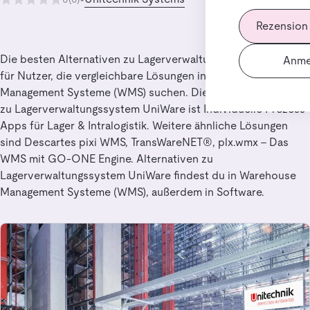
Rezension
Die besten Alternativen zu Lagerverwaltungssystem UniWare
Anme
für Nutzer, die vergleichbare Lösungen in Warehouse
Management Systeme (WMS) suchen. Die beste Alternative
zu Lagerverwaltungssystem UniWare ist Individuelle Prozess-
Apps für Lager & Intralogistik. Weitere ähnliche Lösungen
sind Descartes pixi WMS, TransWareNET®, plx.wmx – Das
WMS mit GO-ONE Engine. Alternativen zu
Lagerverwaltungssystem UniWare findest du in Warehouse
Management Systeme (WMS), außerdem in Software.