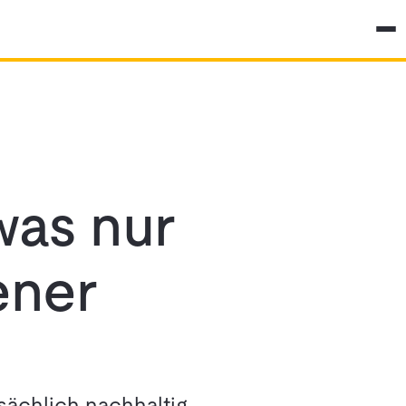
was nur
ener
ächlich nachhaltig