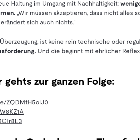
eue Haltung im Umgang mit Nachhaltigkeit:
wenige
ernen.
„Wir müssen akzeptieren, dass nicht alles s
erändert sich auch nichts.“
 Überzeugung, ist keine rein technische oder reg
ausforderung.
Und die beginnt mit ehrlicher Reflexi
r gehts zur ganzen Folge:
.be/ZQDMtH5olJ0
i/3W8KZ1A
/3C1r8L3