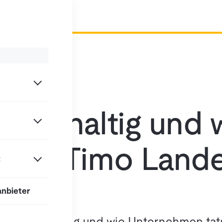
 nachhaltig und 
 mit Timo Land
t
anbieter
 Greenwishing und wie Unternehmen tats