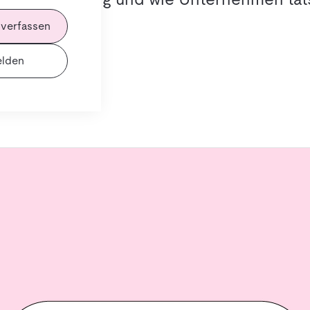
 verfassen
lden
ren