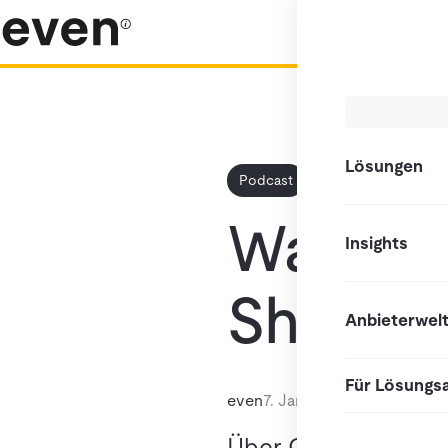
Lösungen
Podcast
Was ist
Insights
Show? -
Anbieterwel
Für Lösungs
even
7. Januar 2025
Über Greenwashing,