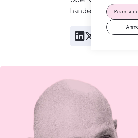
handeln.
Rezension
Anme
Link kopie