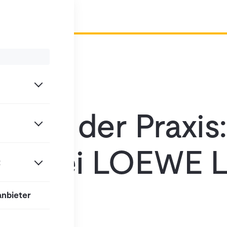
ent in der Praxis:
eff bei LOEWE L
t
anbieter