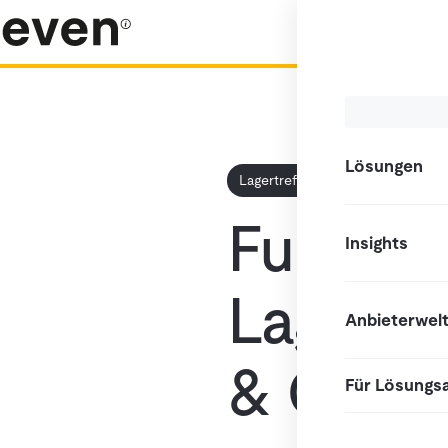
Lösungen
Lagertreff
Aktuelles
Fulfillm
Insights
Lagertr
Anbieterwel
& Care
Für Lösungs