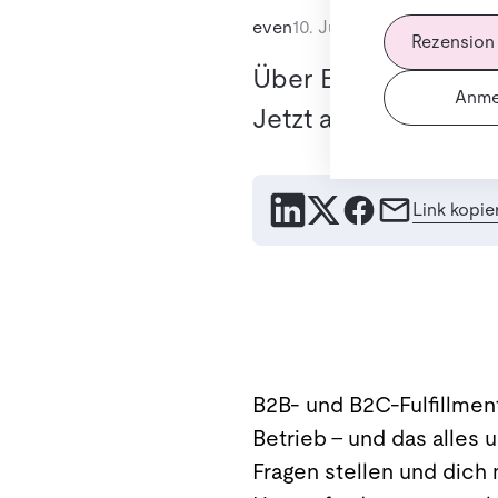
even
10. Juni 2026
Rezension
Über B2B- und B2C-Fu
Anme
Jetzt anmelden.
Link kopie
B2B- und B2C-Fulfillment
Betrieb – und das alles 
Fragen stellen und dich