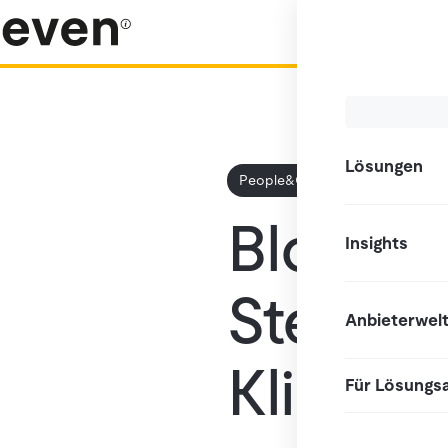
Lösungen
People&Culture
Aus der Prax
Blond, 
Insights
Steuer 
Anbieterwel
Klische
Für Lösungs