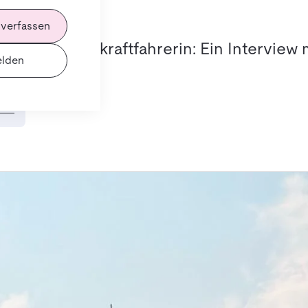
025
 verfassen
en einer Fernkraftfahrerin: Ein Interview m
lden
ren