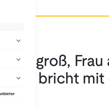
is
1,60m groß, Frau
– Kira bricht mi
t
e
anbieter