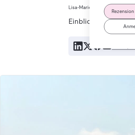
Lisa-Marie Karusseit
22. Juli 2
Rezension
Einblicke in das Leb
Anme
Link kopie