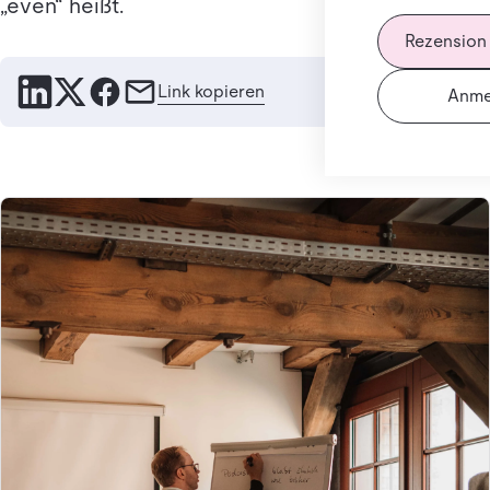
„even“ heißt.
Rezension
Link kopieren
Anme