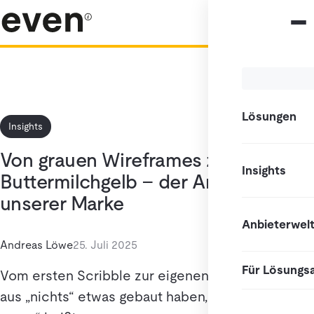
Lösungen
Insights
Von grauen Wireframes zu
Insights
Buttermilchgelb – der Anfang
unserer Marke
Anbieterwel
Andreas Löwe
25. Juli 2025
Für Lösungs
Vom ersten Scribble zur eigenen Marke – wie wir
aus „nichts“ etwas gebaut haben, das heute