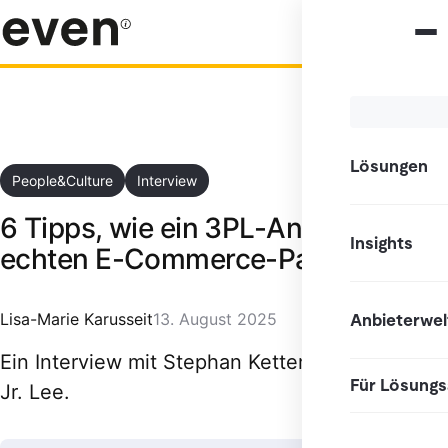
Lösungen
People&Culture
Interview
6 Tipps, wie ein 3PL-Anbieter zum
Insights
echten E-Commerce-Partner wird
Lisa-Marie Karusseit
13. August 2025
Anbieterwel
Ein Interview mit Stephan Kettemann und Jose
Für Lösungs
Jr. Lee.