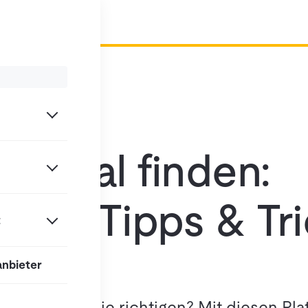
rsonal finden:
rmen, Tipps & Tr
t
anbieter
25
aber selten die richtigen? Mit diesen Pl