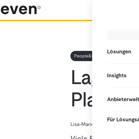
Lösungen
People&Culture
Lagerpe
Insights
Plattfo
Anbieterwel
Für Lösungs
Lisa-Marie Karusseit
7. Juli 20
Viele Bewerbungen, 