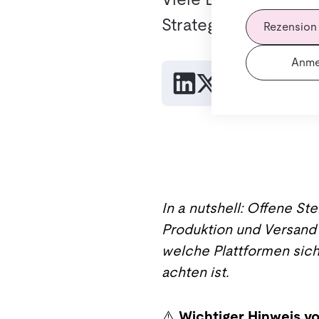
Strategien erreichst
Rezension
Anme
Link kopie
In a nutshell: Offene S
Produktion und Versand f
welche Plattformen sich
achten ist.
⚠️
Wichtiger Hinweis vo