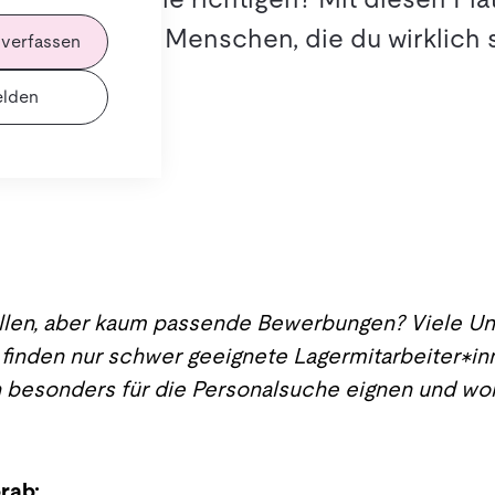
 du genau die Menschen, die du wirklich 
 verfassen
lden
ren
tellen, aber kaum passende Bewerbungen? Viele Un
inden nur schwer geeignete Lagermitarbeiter*inne
 besonders für die Personalsuche eignen und wor
rab: