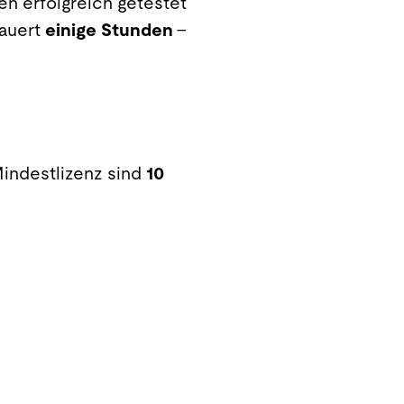
n erfolgreich getestet
dauert
einige Stunden
–
Mindestlizenz sind
10