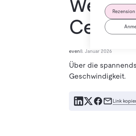
Webeven
Rezension
Cella
Anme
even
8. Januar 2026
Über die spannendst
Geschwindigkeit.
Link kopie