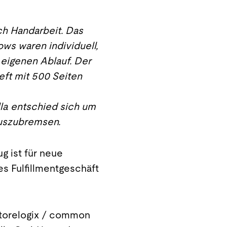
ch Handarbeit. Das
s waren individuell,
 eigenen Ablauf. Der
eft mit 500 Seiten
lla entschied sich um
 auszubremsen.
ug ist für neue
s Fulfillmentgeschäft
storelogix / common