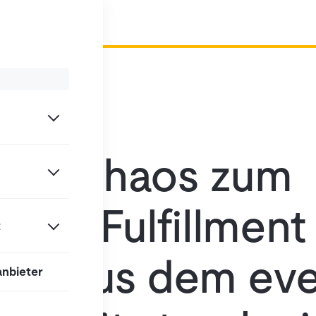
cel-Chaos zum
aren Fulfillment
t
ten aus dem ev
anbieter