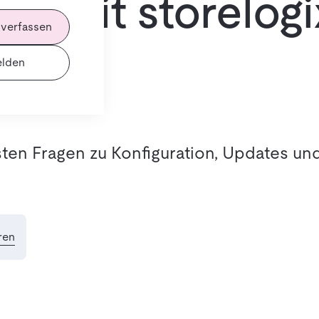
t mit storelogi
 verfassen
lden
en Fragen zu Konfiguration, Updates un
ren