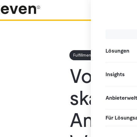
Lösungen
Fulfillment
Vom Ex
Insights
skalierb
Anbieterwel
Antwor
Für Lösungs