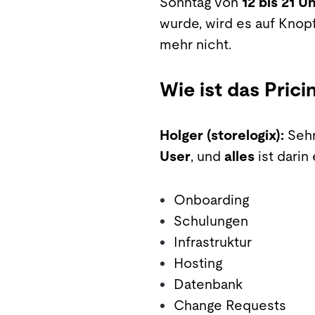
Sonntag von
12 bis 21 U
wurde, wird es auf Knop
mehr nicht.
Wie ist das Prici
Holger (storelogix):
Sehr
User
, und
alles
ist darin 
Onboarding
Schulungen
Infrastruktur
Hosting
Datenbank
Change Requests