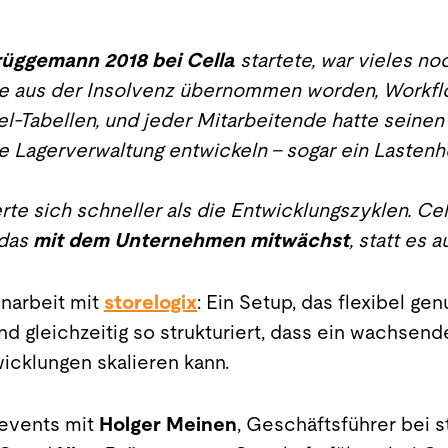
rüggemann 2018 bei Cella
startete, war vieles no
 aus der Insolvenz übernommen worden, Workflow
el-Tabellen, und jeder Mitarbeitende hatte seinen
ne Lagerverwaltung entwickeln – sogar ein Lastenh
te sich schneller als die Entwicklungszyklen. Ce
 das
mit dem Unternehmen mitwächst
, statt es
narbeit mit
storelogix
: Ein Setup, das flexibel gen
 gleichzeitig so strukturiert, dass ein wachsende
cklungen skalieren kann.
events mit
Holger Meinen
, Geschäftsführer bei 