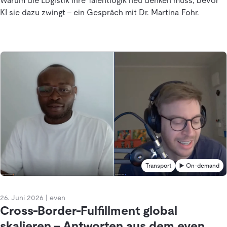
Warum die Logistik ihre Talentlogik neu denken muss, bevor
KI sie dazu zwingt - ein Gespräch mit Dr. Martina Fohr.
Transport
▶️ On-demand
26. Juni 2026
|
even
Cross-Border-Fulfillment global
skalieren – Antworten aus dem even