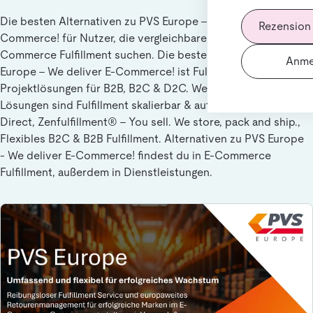
Die besten Alternativen zu PVS Europe - We deliver E-
Rezension
Commerce! für Nutzer, die vergleichbare Lösungen in E-
Commerce Fulfillment suchen. Die beste Alternative zu PVS
Anme
Europe - We deliver E-Commerce! ist Fulfillment und
Projektlösungen für B2B, B2C & D2C. Weitere ähnliche
Lösungen sind Fulfillment skalierbar & automatisiert mit MS
Direct, Zenfulfillment® – You sell. We store, pack and ship.,
Flexibles B2C & B2B Fulfillment. Alternativen zu PVS Europe
- We deliver E-Commerce! findest du in E-Commerce
Fulfillment, außerdem in Dienstleistungen.