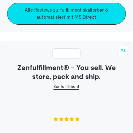
Alle Reviews zu Fulfillment skalierbar &
automatisiert mit MS Direct
#3
Zenfulfillment® – You sell. We
store, pack and ship.
Zenfulfillment