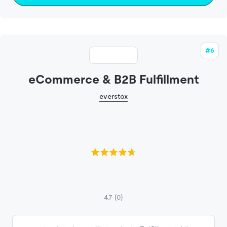
#6
eCommerce & B2B Fulfillment
everstox
4.7
(0)