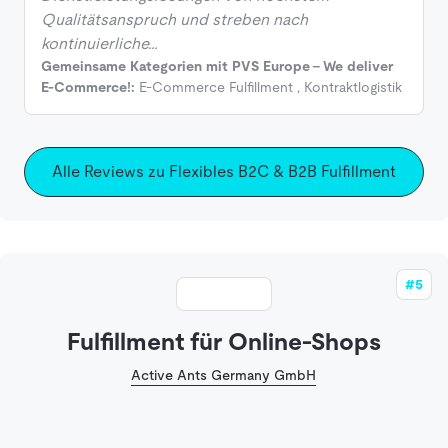
Qualitätsanspruch und streben nach
kontinuierliche…
Gemeinsame Kategorien mit PVS Europe - We deliver
E-Commerce!:
E-Commerce Fulfillment
,
Kontraktlogistik
Alle Reviews zu Flexibles B2C & B2B Fulfillment
#5
Fulfillment für Online-Shops
Active Ants Germany GmbH