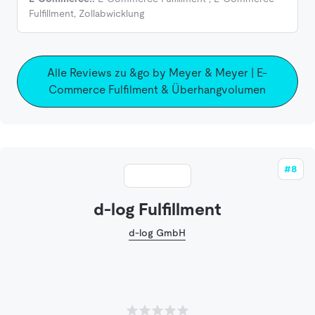
Fulfillment
,
Zollabwicklung
Alle Reviews zu &go by Meyer & Meyer | E-
Commerce Fulfilment & Überhangvolumen
#8
d-log Fulfillment
d-log GmbH