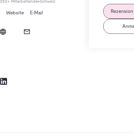
250+ Mitarbeitende
•
Schweiz
Rezension
Website
E-Mail
Anme