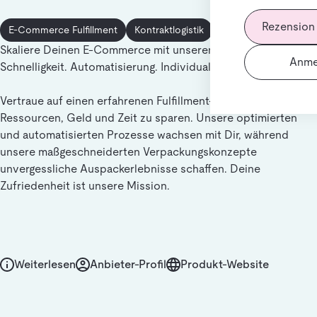
Rezension
E-Commerce Fulfillment
Kontraktlogistik
Skaliere Deinen E-Commerce mit unserem Fulfillment-Service
Anme
Schnelligkeit. Automatisierung. Individualisierung.
Vertraue auf einen erfahrenen Fulfillment-Dienstleister, um
Ressourcen, Geld und Zeit zu sparen. Unsere optimierten
und automatisierten Prozesse wachsen mit Dir, während
unsere maßgeschneiderten Verpackungskonzepte
unvergessliche Auspackerlebnisse schaffen. Deine
Zufriedenheit ist unsere Mission.
Weiterlesen
Anbieter-Profil
Produkt-Website