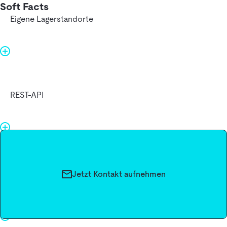
Soft Facts
Eigene Lagerstandorte
REST-API
Businessmodell des Anbieters
Jetzt Kontakt aufnehmen
Miete