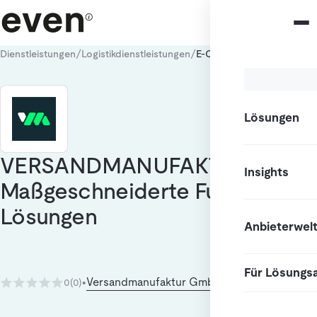
/
/
Dienstleistungen
Logistikdienstleistungen
E-Commerce Fulfillment
Lösungen
VERSANDMANUFAKTUR -
Insights
Maßgeschneiderte Fulfillment
Lösungen
Anbieterwel
Für Lösungs
Versandmanufaktur GmbH
0
(0)
•