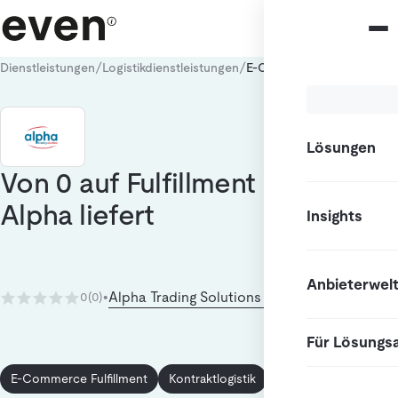
/
/
Dienstleistungen
Logistikdienstleistungen
E-Commerce Fulfillment
Lösungen
Von 0 auf Fulfillment in 24h –
Alpha liefert
Insights
Anbieterwel
Alpha Trading Solutions GmbH
0
(0)
•
Für Lösungs
E-Commerce Fulfillment
Kontraktlogistik