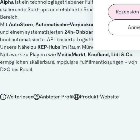
Alpha
ist ein technologiegetriebener Fulfillment-Partner für
skalierende Start-ups und etablierte Brands im B2C- & B2B-
Rezension
Bereich.
Mit
AutoStore
,
Automatische-Verpackungstechnologien
Anme
und einem systematisierten
24h-Onboarding
realisieren wir
hochautomatisierte, API-basierte Logistikprozesse.
Unsere Nähe zu
KEP-Hubs
im Raum München sowie unser
Netzwerk zu Playern wie
MediaMarkt, Kaufland, Lidl & Co.
ermöglichen skalierbare, modulare Fulfillmentlösungen – von
D2C bis Retail.
Weiterlesen
Anbieter-Profil
Produkt-Website