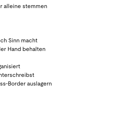
hr alleine stemmen
ch Sinn macht
der Hand behalten
anisiert
nterschreibst
ss-Border auslagern