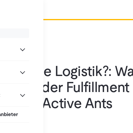
Fulfillment
e, neue Logistik?: W
ss-Border Fulfillment
t
live mit Active Ants
anbieter
6.2026