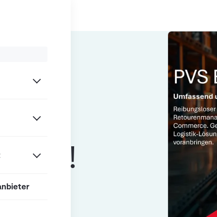
We
erce!
t
anbieter