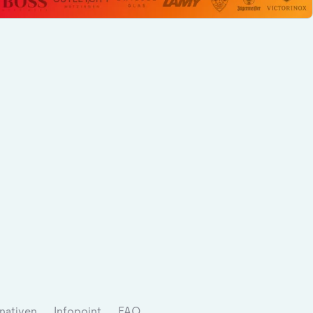
nativen
Infopoint
FAQ