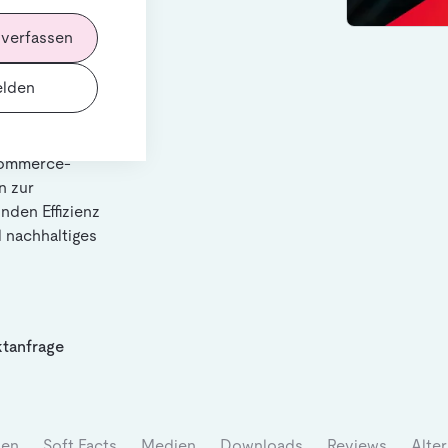
 verfassen
lden
-Commerce-
n zur
nden Effizienz
d nachhaltiges
tanfrage
nen
Soft Facts
Medien
Downloads
Reviews
Alter