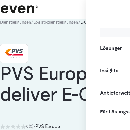
/
/
Dienstleistungen
Logistikdienstleistungen
E-Commerce Fulfillment
Lösungen
PVS Europe - 
Insights
deliver E-Comm
Anbieterwel
Für Lösungs
PVS Europe
0
(0)
•