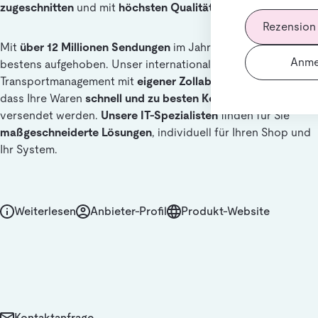
zugeschnitten
und mit
höchsten Qualitätsansprüchen.
Rezension
Mit
über 12 Millionen Sendungen
im Jahr sind Sie bei uns
Anme
bestens aufgehoben. Unser internationales
Transportmanagement mit
eigener Zollabteilung
sorgt dafür,
dass Ihre Waren
schnell und zu besten Konditionen
versendet werden.
Unsere IT-Spezialisten
finden für Sie
maßgeschneiderte Lösungen
, individuell für Ihren Shop und
Ihr System.
Weiterlesen
Anbieter-Profil
Produkt-Website
Kontaktanfrage