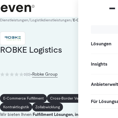
/
/
Dienstleistungen
Logistikdienstleistungen
E-Commerce Fulfillment
Lösungen
ROBKE Logistics
Insights
Robke Group
0
(0)
•
Anbieterwel
E-Commerce Fulfillment
Cross-Border Versand
Für Lösungs
Kontraktlogistik
Zollabwicklung
Wir bieten Ihnen
Fulfillment Lösungen, individuell auf Sie