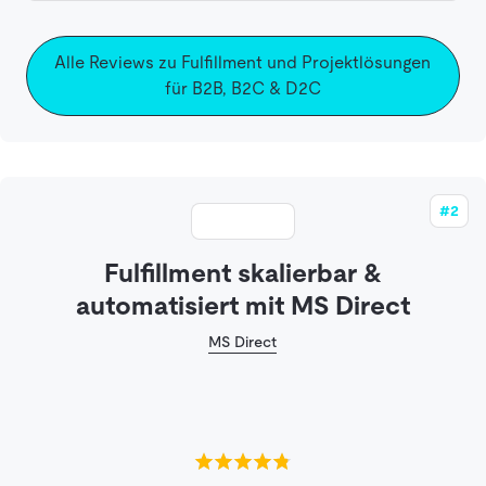
Alle Reviews zu Fulfillment und Projektlösungen
für B2B, B2C & D2C
#2
Fulfillment skalierbar &
automatisiert mit MS Direct
MS Direct