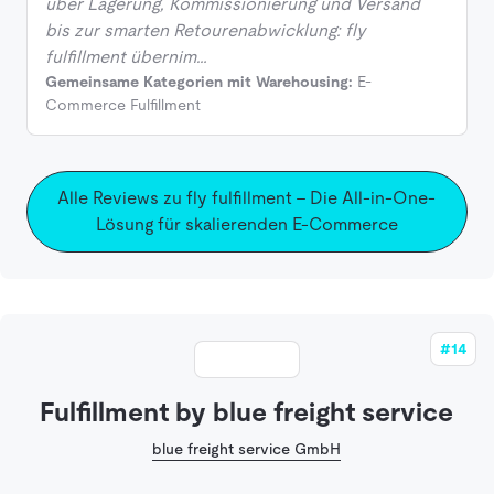
über Lagerung, Kommissionierung und Versand
bis zur smarten Retourenabwicklung: fly
fulfillment übernim…
Gemeinsame Kategorien mit Warehousing:
E-
Commerce Fulfillment
Alle Reviews zu fly fulfillment – Die All-in-One-
Lösung für skalierenden E-Commerce
#14
Fulfillment by blue freight service
blue freight service GmbH