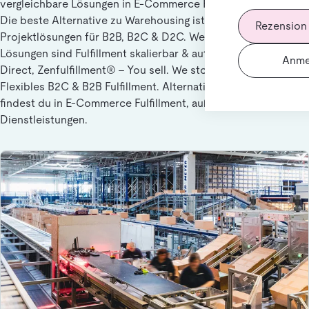
vergleichbare Lösungen in E-Commerce Fulfillment suchen.
Die beste Alternative zu Warehousing ist Fulfillment und
Rezension
Projektlösungen für B2B, B2C & D2C. Weitere ähnliche
Lösungen sind Fulfillment skalierbar & automatisiert mit MS
Anme
Direct, Zenfulfillment® – You sell. We store, pack and ship.,
Flexibles B2C & B2B Fulfillment. Alternativen zu Warehousing
findest du in E-Commerce Fulfillment, außerdem in
Dienstleistungen.