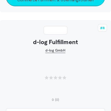
#8
d-log Fulfillment
d-log GmbH
0
(0)