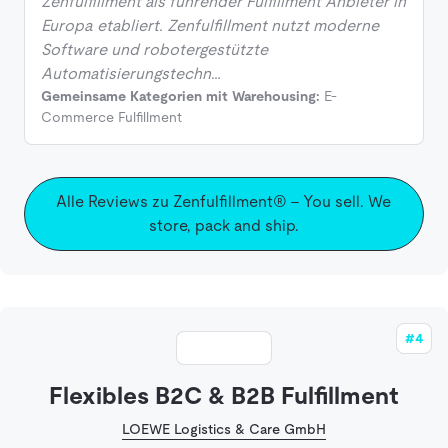
Zenfulfillment als führender Fulfillment Anbieter in
Europa etabliert. Zenfulfillment nutzt moderne
Software und robotergestützte
Automatisierungstechn…
Gemeinsame Kategorien mit Warehousing:
E-
Commerce Fulfillment
Alle Reviews zu Zenfulfillment® – You sell. We
store, pack and ship.
#4
Flexibles B2C & B2B Fulfillment
LOEWE Logistics & Care GmbH