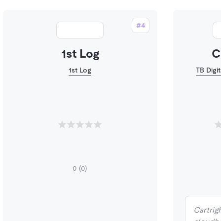
#4
1st Log
C
1st Log
TB Digi
0
(0)
Cartrigh