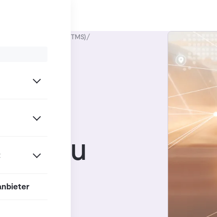
/
 Management Systeme (TMS)
iven zu
t
anbieter