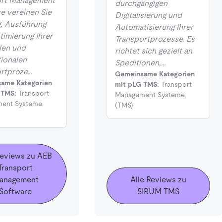
ort Management
durchgängigen
e vereinen Sie
Digitalisierung und
, Ausführung
Automatisierung Ihrer
imierung Ihrer
Transportprozesse. Es
len und
richtet sich gezielt an
tionalen
Speditionen,…
ortproze…
Gemeinsame Kategorien
ame Kategorien
mit pLG TMS:
Transport
 TMS:
Transport
Management Systeme
ent Systeme
(TMS)
Reviews zu AEB
Transport
anagement
Alle Reviews zu
Software
SIRUM TMS