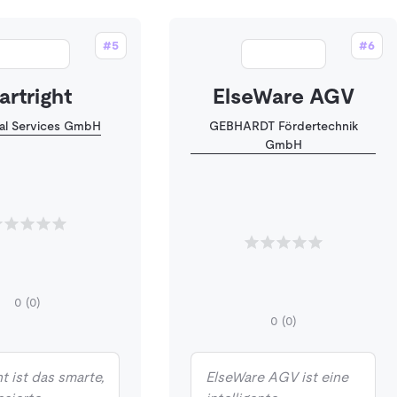
#5
#6
artright
ElseWare AGV
tal Services GmbH
GEBHARDT Fördertechnik
GmbH
0
(0)
0
(0)
t ist das smarte,
ElseWare AGV ist eine