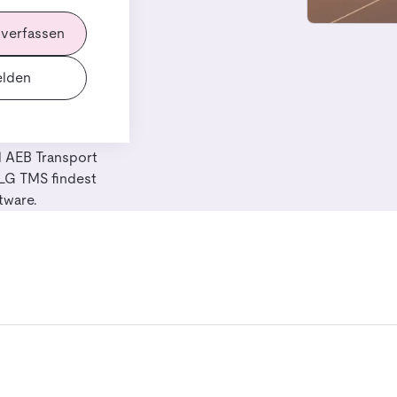
 verfassen
lden
hbare Lösungen
ternative zu
 AEB Transport
pLG TMS findest
tware.