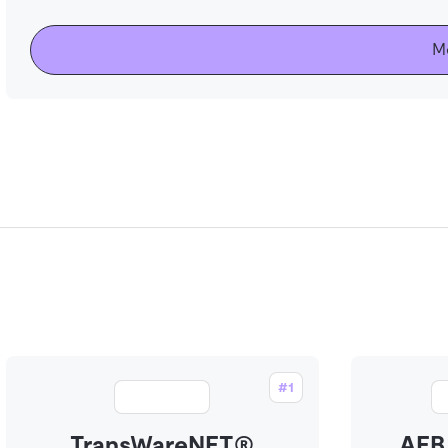
M
#1
TransWareNET®
AEB