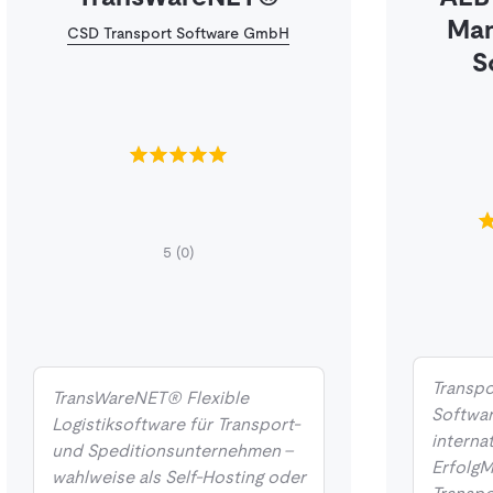
Ma
CSD Transport Software GmbH
S
5
(0)
Transp
TransWareNET® Flexible
Softwar
Logistiksoftware für Transport-
interna
und Speditionsunternehmen –
ErfolgM
wahlweise als Self-Hosting oder