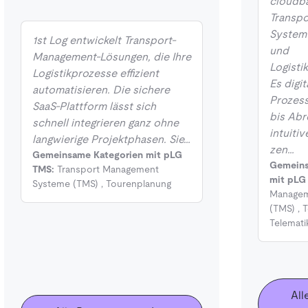
cloudba
Transp
System 
1st Log entwickelt Transport-
und
Management-Lösungen, die Ihre
Logisti
Logistikprozesse effizient
Es digit
automatisieren. Die sichere
Prozess
SaaS-Plattform lässt sich
bis Abr
schnell integrieren ganz ohne
intuitiv
langwierige Projektphasen. Sie…
zen…
Gemeinsame Kategorien mit pLG
Gemeins
TMS:
Transport Management
mit pLG
Systeme (TMS)
,
Tourenplanung
Managem
(TMS)
,
T
Telemati
All