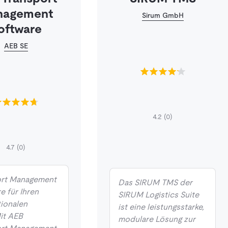
nagement
Sirum GmbH
oftware
AEB SE
4.2
(0)
4.7
(0)
ort Management
Das SIRUM TMS der
e für Ihren
SIRUM Logistics Suite
tionalen
ist eine leistungsstarke,
it AEB
modulare Lösung zur