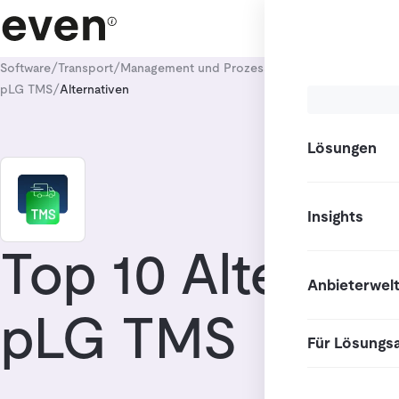
/
/
/
Software
Transport
Management und Prozesssteuerung
Transport
/
pLG TMS
Alternativen
Lösungen
Insights
Top 10 Alternat
Anbieterwel
pLG TMS
Für Lösungs