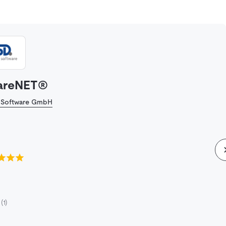
areNET®
 Software GmbH
(1)