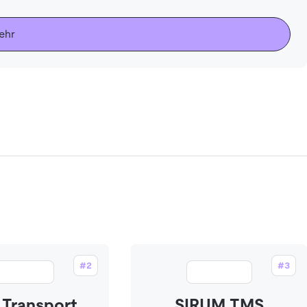
ehr
#2
#3
 Transport
SIRUM TMS