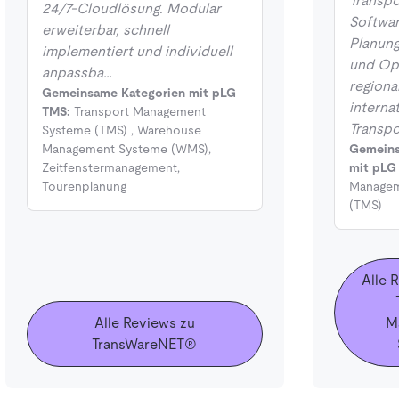
Transp
24/7-Cloudlösung. Modular
Softwar
erweiterbar, schnell
Planung
implementiert und individuell
und Opt
anpassba…
regiona
Gemeinsame Kategorien mit pLG
interna
TMS:
Transport Management
Transp
Systeme (TMS)
,
Warehouse
Management Systeme (WMS)
,
Gemeins
Zeitfenstermanagement
,
mit pLG
Tourenplanung
Managem
(TMS)
Alle 
Alle Reviews zu
M
TransWareNET®