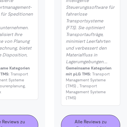
sierte
intelligente
ortmanagement-
Steuerungssoftware für
für Speditionen
fahrerlose
Transportsysteme
kunternehmen.
(FTS). Sie optimiert
alisiert Ihre
Transportaufträge,
e von Planung
minimiert Leerfahrten
echnung, bietet
und verbessert den
e Disposition,
Materialfluss in
Lagerumgebungen.…
ame Kategorien
Gemeinsame Kategorien
 TMS:
Transport
mit pLG TMS:
Transport
ent Systeme
Management Systeme
ourenplanung
,
(TMS)
,
Transport
k
Management Systeme
(TMS)
e Reviews zu
Alle Reviews zu