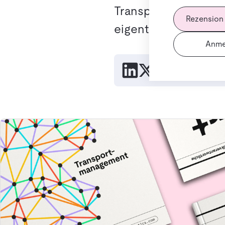
Transportsteuerung i
Rezension
eigentlichen Entsch
Anme
Link kopie