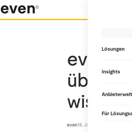
Lösungen
even Re
Insights
über T
wissen
Anbieterwel
Für Lösungs
even
18. Juni 2026