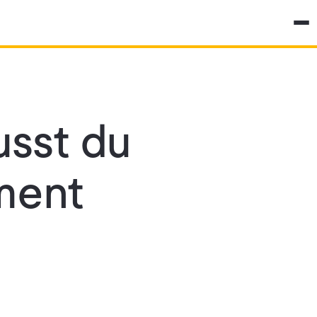
usst du
ment