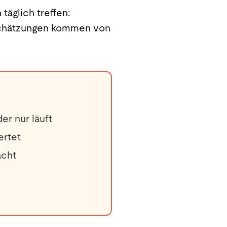
äglich treffen:
inschätzungen kommen von
er nur läuft
ertet
acht