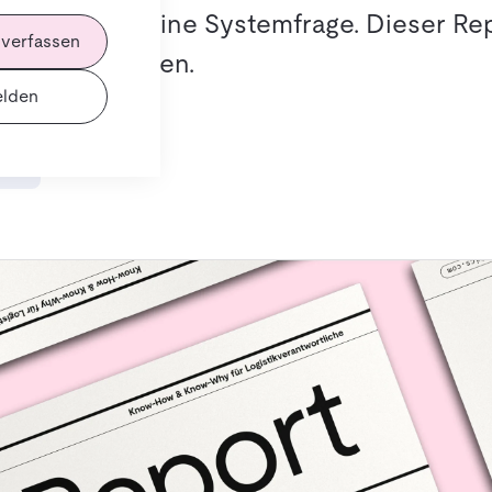
st mehr als eine Systemfrage. Dieser Rep
 verfassen
eidungen liegen.
lden
ren