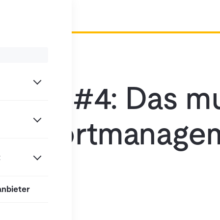
port #4: Das m
ransportmanage
t
anbieter