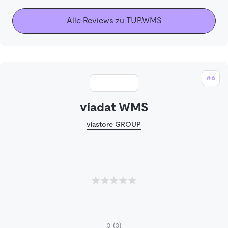
Alle Reviews zu TUP.WMS
#6
viadat WMS
viastore GROUP
0
(0)