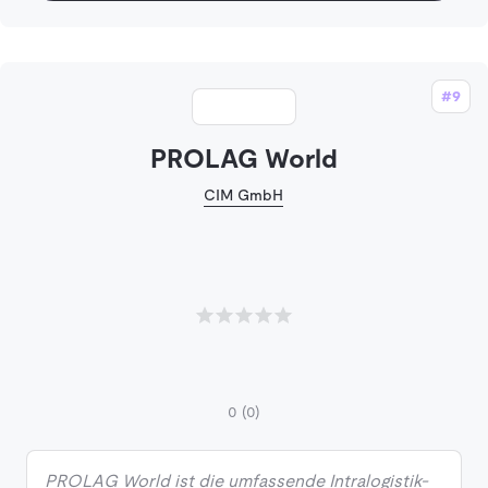
#9
PROLAG World
CIM GmbH
0
(0)
PROLAG World ist die umfassende Intralogistik-