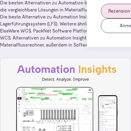
Die besten Alternativen zu Automation Insights für Nutzer,
die vergleichbare Lösungen in Materialflussrechner suchen.
Rezension
Die beste Alternative zu Automation Insights ist EPG
Lagerführungssystem (LFS). Weitere ähnliche Lösungen sind
Anme
ElseWare WCS, PackNet Software Platform, Transitic Open
WCS. Alternativen zu Automation Insights findest du in
Materialflussrechner, außerdem in Software.