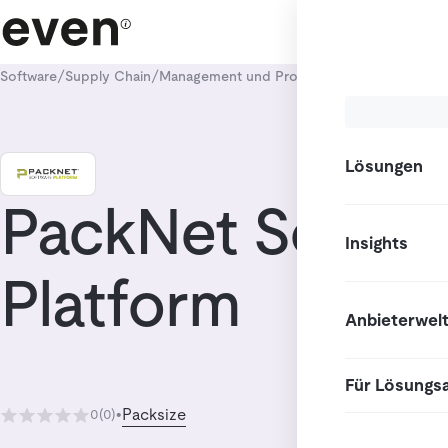
/
/
/
Software
Supply Chain
Management und Prozesssteuerung
Versan
Lösungen
PackNet Softwa
Insights
Platform
Anbieterwel
Für Lösungs
Packsize
0
(0)
•