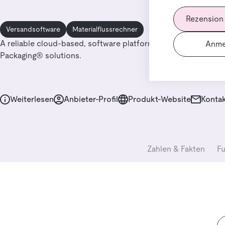
Rezension
Versandsoftware
Materialflussrechner
A reliable cloud-based, software platform available for On 
Anme
Packaging® solutions.
Weiterlesen
Anbieter-Profil
Produkt-Website
Kontak
Zahlen & Fakten
Fu