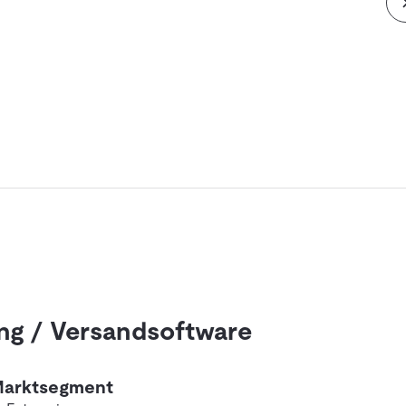
g / Versandsoftware
arktsegment